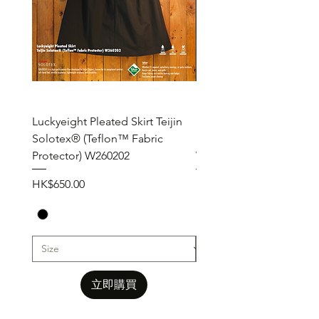
Luckyeight Pleated Skirt Teijin
Luckyeight Pleated Wid
Solotex® (Teflon™ Fabric
Pants ( Solotex® Teflon
Protector) W260202
W260201
價格
價格
HK$650.00
HK$650.00
立即購買