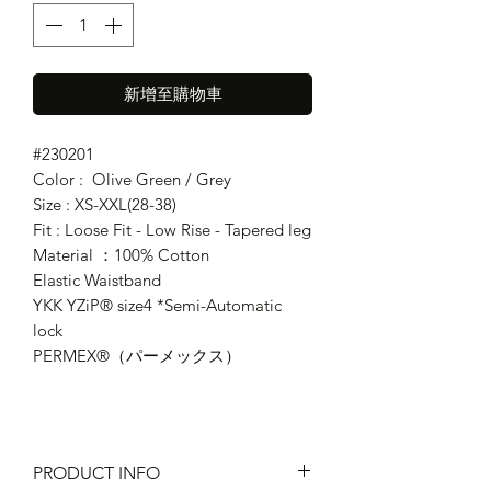
新增至購物車
#230201
Color : Olive Green / Grey
Size : XS-XXL(28-38)
Fit : Loose Fit - Low Rise - Tapered leg
Material ：100% Cotton
Elastic Waistband
YKK YZiP® size4 *Semi-Automatic
lock
PERMEX®（パーメックス）
PRODUCT INFO