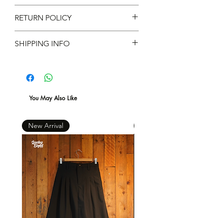
Fit : Loose Fit - Low Rise -
RETURN POLICY
Tapered leg
Elastic waistband
不設退款
SHIPPING INFO
Material ：100% Cotton
現凡購物滿 $600 ，即免本地運費 *
You May Also Like
New Arrival
New Arrival