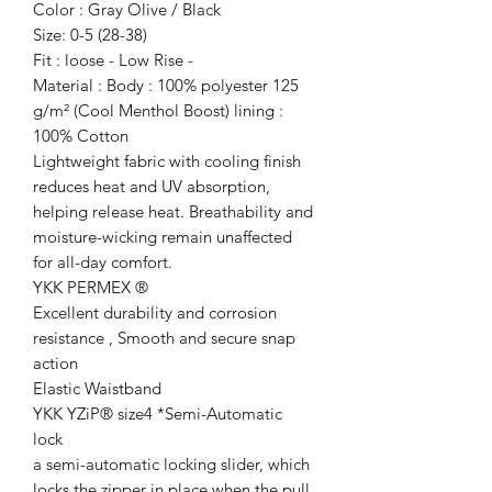
Color : Gray Olive / Black
Size: 0-5 (28-38)
Fit : loose - Low Rise -
Material : Body : 100% polyester 125
g/m² (Cool Menthol Boost) lining :
100% Cotton
Lightweight fabric with cooling finish
reduces heat and UV absorption,
helping release heat. Breathability and
moisture-wicking remain unaffected
for all-day comfort.
YKK PERMEX ®
Excellent durability and corrosion
resistance , Smooth and secure snap
action
Elastic Waistband
YKK YZiP® size4 *Semi-Automatic
lock
a semi-automatic locking slider, which
locks the zipper in place when the pull