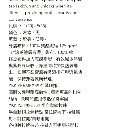
tab is down and unlocks when it’s
lifted — providing both security and
convenience
尺碼 ： 1(30) - 5(38)
顏色 ：灰綠 / 黑
剪裁 ：鬆身 - 低腰 -
外層布料 : 100% 聚酯纖維 125 g/m²
（*涼感塗層處理）袋布 : 100% 棉
輕盈布料加入涼感塗層，有效減少熱能
與紫外線吸收，降溫同時加快熱氣排
出。塗層不影響原有吸濕排汗與透氣功
能，保持穿著乾爽舒適。
YKK PERMEX ® 金屬鈕扣
高耐久性與耐腐蝕性 , 穩固可靠的扣合
結構 , 長時間使用依然保持牢固
YKK YZiP® size4 半自動鎖拉鍊
半自動鎖拉鍊特點 當拉牌向下 拉鏈絕
對不能拉開/自動滑開
必須將拉牌拉起 拉鏈方可暢順拉開拉