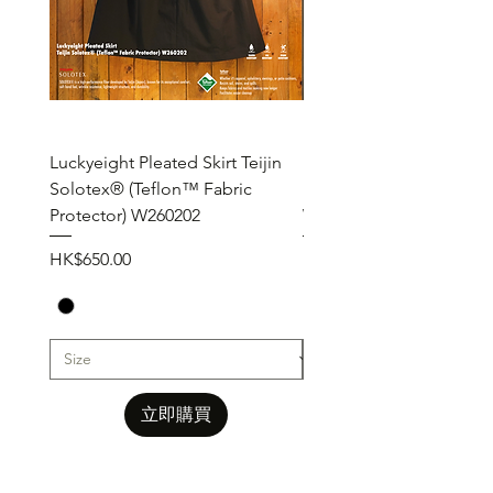
Luckyeight Pleated Skirt Teijin
Luckyeight Pleated Wid
Solotex® (Teflon™ Fabric
Pants ( Solotex® Teflon
Protector) W260202
W260201
價格
價格
HK$650.00
HK$650.00
立即購買