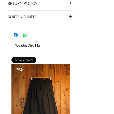
RETURN POLICY
Material ：100% Cotton
不設退款
SHIPPING INFO
現凡購物滿 $600 ，即免本地運費 *
You May Also Like
New Arrival
New Arrival