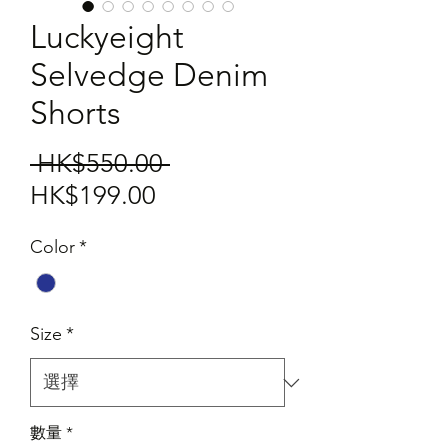
Luckyeight
Selvedge Denim
Shorts
一
 HK$550.00 
促
般
HK$199.00
銷
價
Color
*
價
格
格
Size
*
數量
*