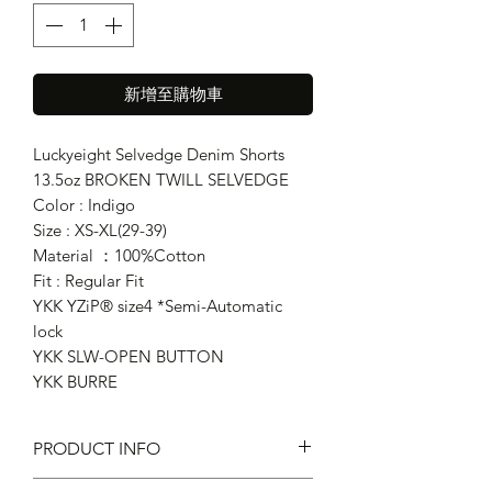
新增至購物車
Luckyeight Selvedge Denim Shorts
13.5oz BROKEN TWILL SELVEDGE
Color : Indigo
Size : XS-XL(29-39)
Material ：100%Cotton
Fit : Regular Fit
YKK YZiP® size4 *Semi-Automatic
lock
YKK SLW-OPEN BUTTON
YKK BURRE
PRODUCT INFO
Fit : Regular Fit