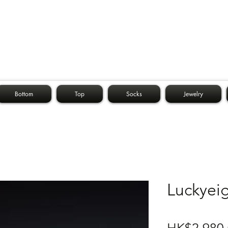
Bottom
Top
Socks
Jewelry
Luckyeig