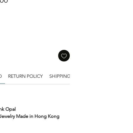
00
格
O
RETURN POLICY
SHIPPING INFO
ink Opal
 Jewelry Made in Hong Kong