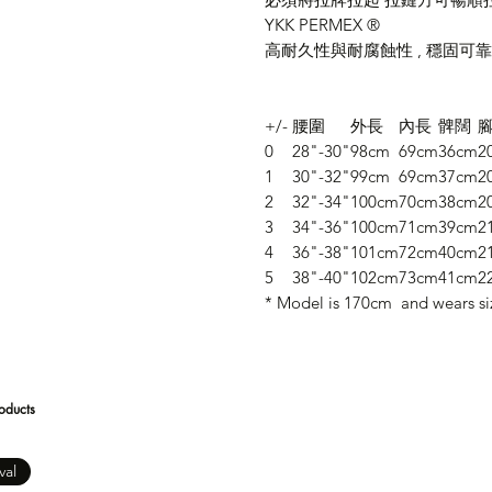
YKK PERMEX ®
高耐久性與耐腐蝕性 , 穩固可
+/-
腰圍
外長
內長
髀闊
0
28"-30"
98cm
69cm
36cm
2
1
30"-32"
99cm
69cm
37cm
2
2
32"-34"
100cm
70cm
38cm
2
3
34"-36"
100cm
71cm
39cm
2
4
36"-38"
101cm
72cm
40cm
2
5
38"-40"
102cm
73cm
41cm
2
* Model is 170cm and wears siz
oducts
val