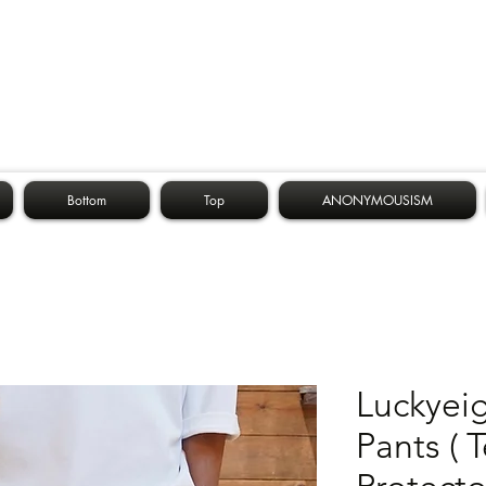
Bottom
Top
ANONYMOUSISM
Luckyei
Pants ( 