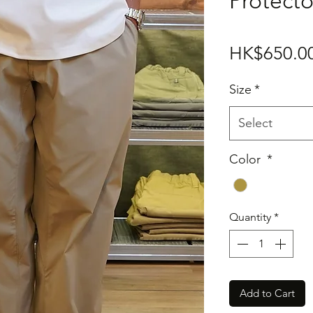
Protecto
HK$650.0
Size
*
Select
Color
*
Quantity
*
Add to Cart