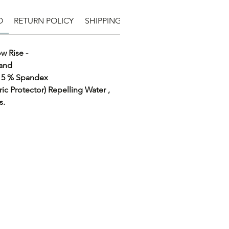
O
RETURN POLICY
SHIPPING INFO
ow Rise -
tband
r 5 % Spandex
ic Protector) Repelling Water ,
s.