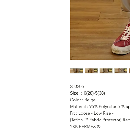
250205
Size ：0(28)-5(38)
Color : Beige
Material : 95% Polyester 5 % 
Fit : Loose - Low Rise -
(Teflon ™ Fabric Protector) Repe
YKK PERMEX ®