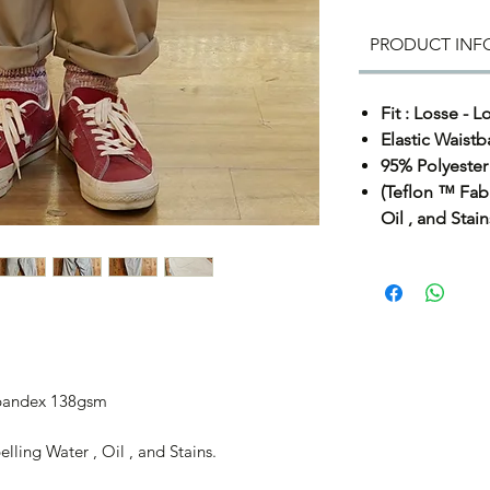
PRODUCT INF
Fit : Losse - L
Elastic Wais
95% Polyeste
(Teflon ™ Fabr
Oil , and Stain
Spandex 138gsm
lling Water , Oil , and Stains.