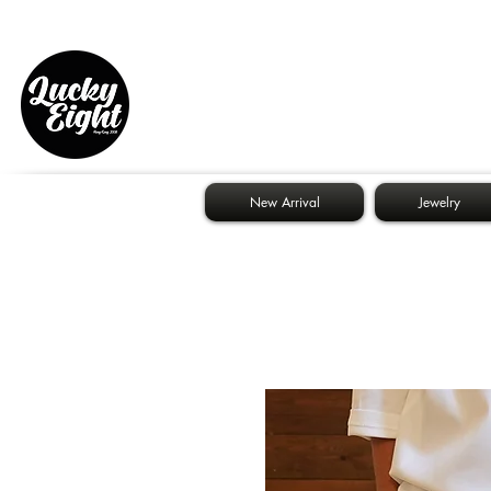
New Arrival
Jewelry