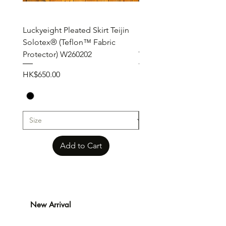
Luckyeight Pleated Skirt Teijin
Luckyeight Pleated Wid
Solotex® (Teflon™ Fabric
Pants ( Solotex® Teflon
Protector) W260202
W260201
Price
Price
HK$650.00
HK$650.00
Add to Cart
New Arrival