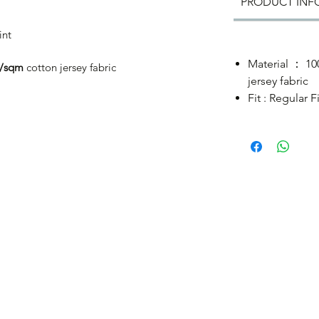
PRODUCT INF
int
Material ： 1
g/sqm
cotton jersey fabric
jersey fabric
Fit : Regular 