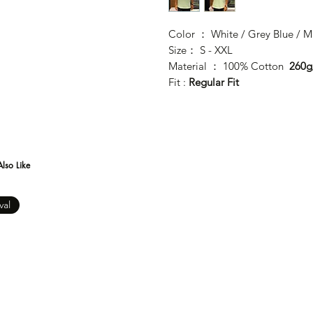
Color ： White / Grey Blue / M
Size： S - XXL
Material ： 100% Cotton
260
Fit :
Regular Fit
lso Like
val