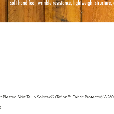
t Pleated Skirt Teijin Solotex® (Teflon™ Fabric Protector) W26
0