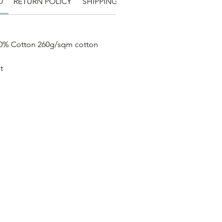
O
RETURN POLICY
SHIPPING INFO
00% Cotton 260g/sqm cotton
Fit