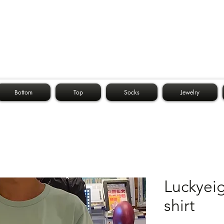
Bottom
Top
Socks
Jewelry
Luckyei
shirt