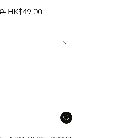
一
促
0 
HK$49.00
般
銷
價
價
格
格