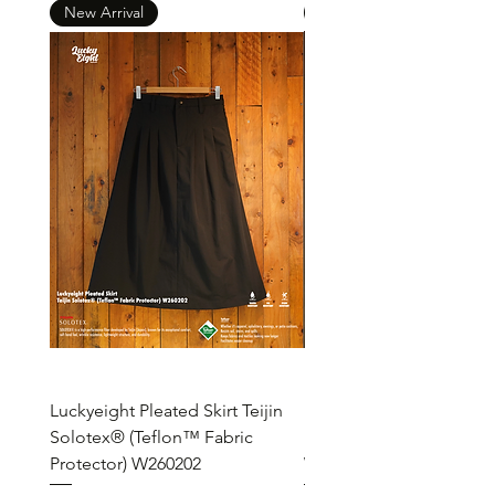
New Arrival
New Arrival
Luckyeight Pleated Skirt Teijin
Luckyeight Pleated Wid
Solotex® (Teflon™ Fabric
Pants ( Solotex® Teflon
Protector) W260202
W260201