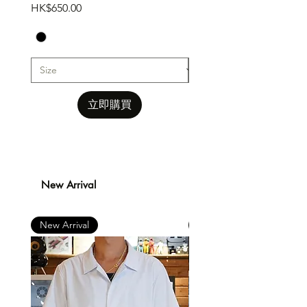
價格
價格
HK$650.00
HK$650.00
立即購買
New Arrival
New Arrival
New Arrival