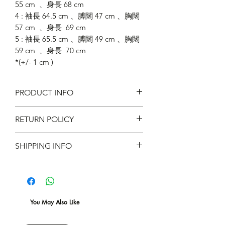
55 cm 、身長 68 cm
4 : 袖長 64.5 cm 、膊闊 47 cm 、胸闊
57 cm 、身長 69 cm
5 : 袖長 65.5 cm 、膊闊 49 cm 、胸闊
59 cm 、身長 70 cm
*(+/- 1 cm )
PRODUCT INFO
RETURN POLICY
Material : 100% Cotton 275g
Corduroy
SHIPPING INFO
Fit :
Regular Fit
不設退款 ｜ 減價貨品不設退換
現凡購物滿 $600 ，即免本地運費 *
You May Also Like