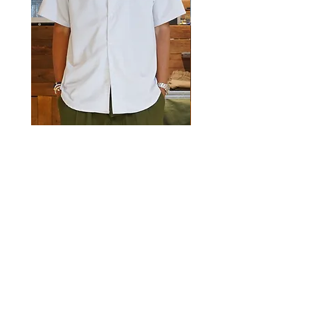
Luckyeight Camp Collar Striped
Luckyeight Camp Collar 
Shirt
價格
HK$490.00
價格
HK$490.00