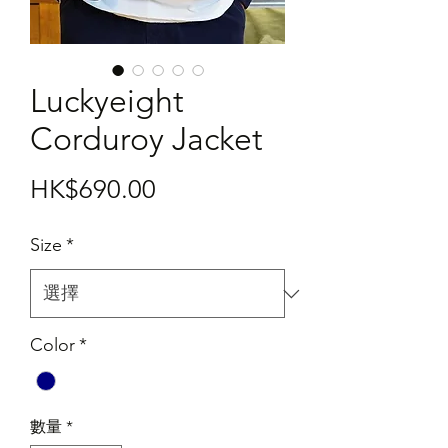
Luckyeight
Corduroy Jacket
價
HK$690.00
格
Size
*
Color
*
數量
*